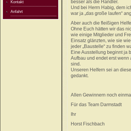
besser als die Handler.
Kontakt
Und bei Herrn Habig, dem ic
Anfahrt
war ja „das große laufen“ an
Aber auch die fleißigen Helf
Ohne Euch hätten wir das ni
wie einige Mitglieder und F
Einsatz glänzten, wie sie wi
jeder „Baustelle“ zu finden w
Eine Ausstellung beginnt ja 
Aufbau und endet erst wenn 
sind.
Unseren Helfern sei an diese
gedankt.
Allen Gewinnern noch einmal
Für das Team Darmstadt
Ihr
Horst Fischbach