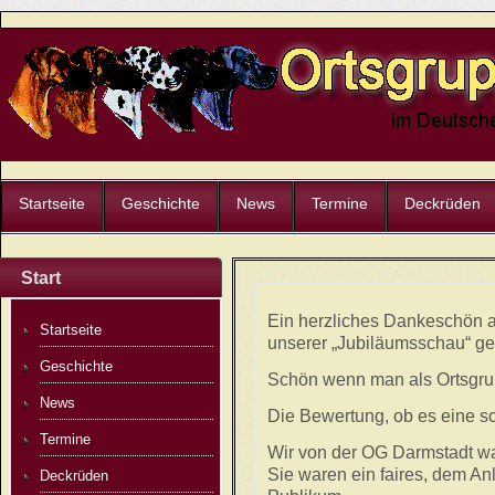
Startseite
Geschichte
News
Termine
Deckrüden
Start
Ein herzliches Dankeschön an
Startseite
unserer „Jubiläumsschau“ ge
Geschichte
Schön wenn man als Ortsgrup
News
Die Bewertung, ob es eine s
Termine
Wir von der OG Darmstadt war
Sie waren ein faires, dem A
Deckrüden