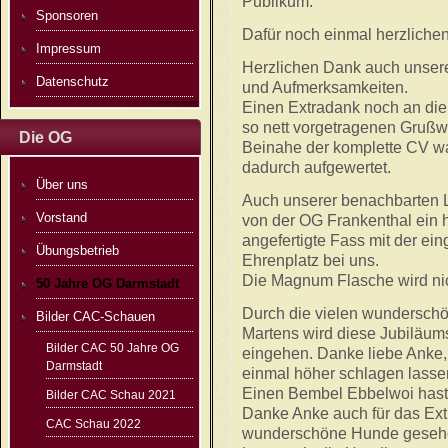
Publikum.
Sponsoren
Dafür noch einmal herzliche
Impressum
Herzlichen Dank auch unsere
Datenschutz
und Aufmerksamkeiten.
Einen Extradank noch an die
so nett vorgetragenen Grußw
Die OG
Beinahe der komplette CV wa
dadurch aufgewertet.
Über uns
Auch unserer benachbarten 
Vorstand
von der OG Frankenthal ein 
angefertigte Fass mit der e
Übungsbetrieb
Ehrenplatz bei uns.
Die Magnum Flasche wird nic
50 Jahre OG Darmstadt
Durch die vielen wunderschö
Bilder CAC-Schauen
Martens wird diese Jubiläu
Bilder CAC 50 Jahre OG
eingehen. Danke liebe Anke,
Darmstadt
einmal höher schlagen lasse
Einen Bembel Ebbelwoi hast 
Bilder CAC Schau 2021
Danke Anke auch für das Ext
CAC Schau 2022
wunderschöne Hunde gesehen.